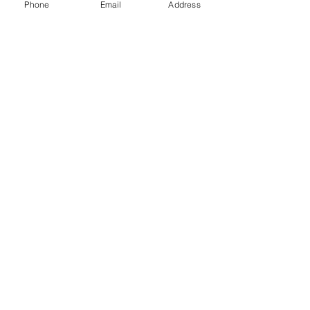
Phone
Email
Address
Wer wir sind
Dienstleistungen
Immobilie
Kontakte
Privacy
M O N D O I M M O B I L I A R E
Piazza Castello,
10 - 25019
SIRMIONE